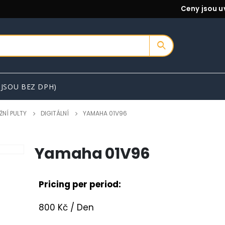
Ceny jsou u
 JSOU BEZ DPH)
ŽNÍ PULTY
DIGITÁLNÍ
YAMAHA 01V96
Yamaha 01V96
Pricing per period:
800
Kč
/ Den