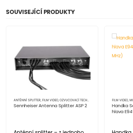
SOUVISEJÍCÍ PRODUKTY
ANTÉNNÍ SPLITTER
,
FILM VIDEO
,
OZVUČOVACÍ TECHNIKA
,
PŘÍSLUŠENSTVÍ
FILM VIDEO
,
M
Sennheiser Antenna Splitter ASP 2
Handka S
hlava E9
Anténní splitter – z jednoho
Handka 