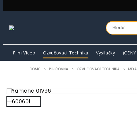
Film Video
Ozvučovací Technika
Vysílačky
(CENY
DOMŮ
PŮJČOVNA
OZVUČOVACÍ TECHNIKA
MIXÁ