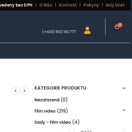
vedeny bez DPH
O Nás
Kontakt
Pokyny
Můj Účet
|
(+420) 602 142 777
KATEGORIE PRODUKTU
(0)
Nezařazené
(219)
Film video
(4)
Sady - Film video