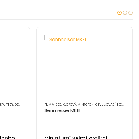
SPLITTER
,
OZVUČOVACÍ TECHNIKA
FILM VIDEO
,
PŘÍSLUŠENSTVÍ (OT)
,
KLOPOVÝ
,
MIKROFON
,
OZVUČOVACÍ TECHNIKA
Sennheiser MKE1
ednoho
Miniaturní velmi kvalitní