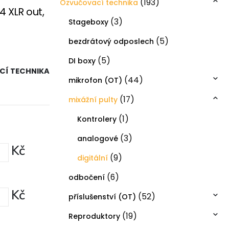
(193)
Ozvučovací technika
 4 XLR out,
(3)
Stageboxy
(5)
bezdrátový odposlech
(5)
DI boxy
Í TECHNIKA
(44)
mikrofon (OT)
(17)
mixážní pulty
(1)
Kontrolery
(3)
analogové
Kč
(9)
digitální
(6)
odbočení
Kč
(52)
příslušenství (OT)
(19)
Reproduktory