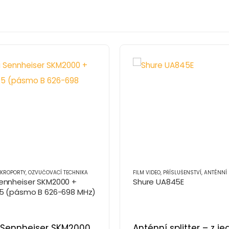
IKROPORTY
,
OZVUČOVACÍ TECHNIKA
FILM VIDEO
,
PŘÍSLUŠENSTVÍ
,
ANTÉNNÍ 
ennheiser SKM2000 +
Shure UA845E
45 (pásmo B 626-698 MHz)
Sennheiser SKM2000
Anténní splitter – z j