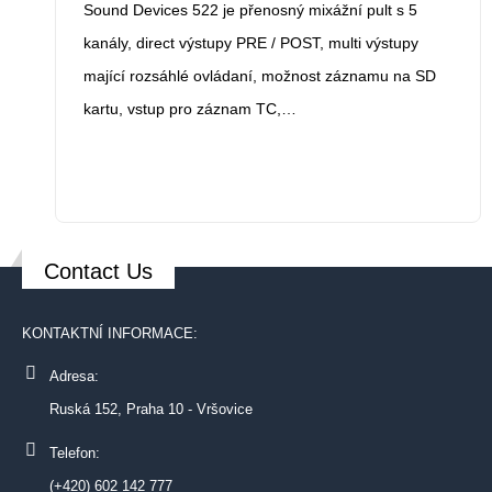
Sound Devices 522 je přenosný mixážní pult s 5
kanály, direct výstupy PRE / POST, multi výstupy
mající rozsáhlé ovládaní, možnost záznamu na SD
kartu, vstup pro záznam TC,…
Contact Us
KONTAKTNÍ INFORMACE:
Adresa:
Ruská 152, Praha 10 - Vršovice
Telefon:
(+420) 602 142 777