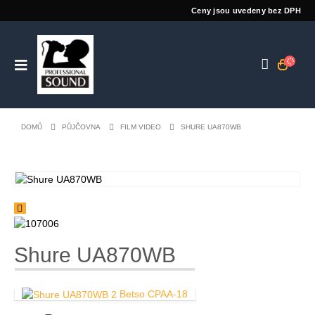
Ceny jsou uvedeny bez DPH
DOMŮ
PŮJČOVNA
FILM VIDEO
SHURE UA870WB
Shure UA870WB
Betso CPAA-18