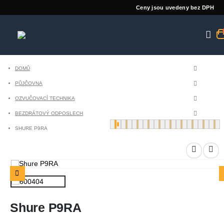
Ceny jsou uvedeny bez DPH
DOMŮ
PŮJČOVNA
OZVUČOVACÍ TECHNIKA
BEZDRÁTOVÝ ODPOSLECH
SHURE P9RA
Shure P9RA