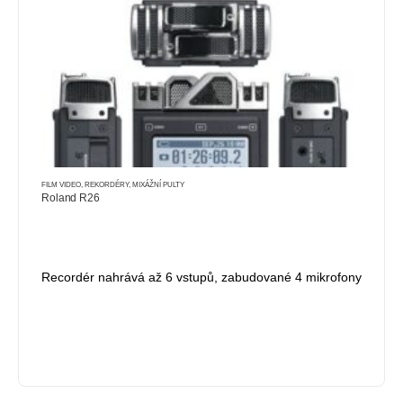
FILM VIDEO
,
REKORDÉRY, MIXÁŽNÍ PULTY
Roland R26
Recordér nahrává až 6 vstupů, zabudované 4 mikrofony