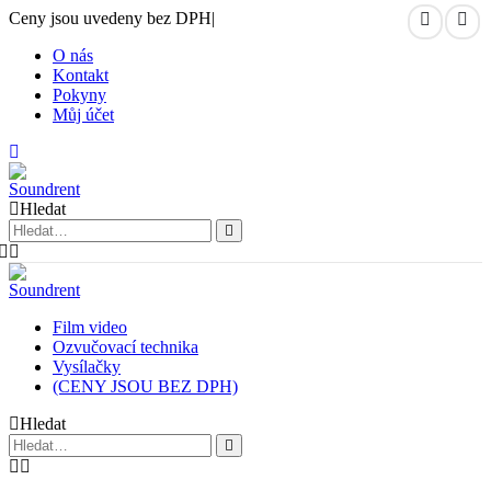
Ceny jsou uvedeny bez DPH
|
O nás
Kontakt
Pokyny
Můj účet
Hledat
Film video
Ozvučovací technika
Vysílačky
(CENY JSOU BEZ DPH)
Hledat