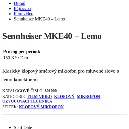
Domů
Půjčovna
Film video
Sennheiser MKE40 – Lemo
Sennheiser MKE40 – Lemo
Pricing per period:
150
Kč
/ Den
Klasický klopový směrový mikrofon pro mluvené slovo s
lemo konektorem
KATALOGOVÉ ČÍSLO:
601000
KATEGORIE:
FILM VIDEO
,
KLOPOVÝ
,
MIKROFON
,
OZVUČOVACÍ TECHNIKA
ŠTÍTEK:
KLOPOVÝ MIKROFON
Start Date