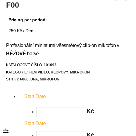
F00
Pricing per period:
250
Kč
/ Den
Profesionální miniaturní všesměrový clip-on mikrofon v
BÉŽOVÉ
barvě
KATALOGOVÉ ČÍSLO:
101093
KATEGORIE:
FILM VIDEO
,
KLOPOVÝ
,
MIKROFON
ŠTÍTKY:
6060
,
DPA
,
MIKROFON
Start Date
Kč
Start Date
Kč