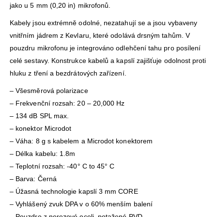
jako u 5 mm (0,20 in) mikrofonů.
Kabely jsou extrémně odolné, nezatahují se a jsou vybaveny
vnitřním jádrem z Kevlaru, které odolává drsným tahům. V
pouzdru mikrofonu je integrováno odlehčení tahu pro posílení
celé sestavy. Konstrukce kabelů a kapslí zajišťuje odolnost proti
hluku z tření a bezdrátových zařízení.
– Všesměrová polarizace
– Frekvenční rozsah: 20 – 20,000 Hz
– 134 dB SPL max.
– konektor Microdot
– Váha: 8 g s kabelem a Microdot konektorem
– Délka kabelu: 1.8m
– Teplotní rozsah: -40° C to 45° C
– Barva: Černá
– Úžasná technologie kapslí 3 mm CORE
– Vyhlášený zvuk DPA v o 60% menším balení
– Pouzdro z nerezové oceli, potažené PVD