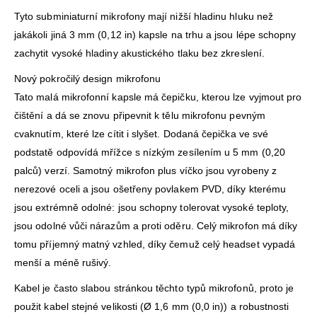
Tyto subminiaturní mikrofony mají nižší hladinu hluku než
jakákoli jiná 3 mm (0,12 in) kapsle na trhu a jsou lépe schopny
zachytit vysoké hladiny akustického tlaku bez zkreslení.
Nový pokročilý design mikrofonu
Tato malá mikrofonní kapsle má čepičku, kterou lze vyjmout pro
čištění a dá se znovu připevnit k tělu mikrofonu pevným
cvaknutím, které lze cítit i slyšet. Dodaná čepička ve své
podstatě odpovídá mřížce s nízkým zesílením u 5 mm (0,20
palců) verzí. Samotný mikrofon plus víčko jsou vyrobeny z
nerezové oceli a jsou ošetřeny povlakem PVD, díky kterému
jsou extrémně odolné: jsou schopny tolerovat vysoké teploty,
jsou odolné vůči nárazům a proti oděru. Celý mikrofon má díky
tomu příjemný matný vzhled, díky čemuž celý headset vypadá
menší a méně rušivý.
Kabel je často slabou stránkou těchto typů mikrofonů, proto je
použit kabel stejné velikosti (Ø 1,6 mm (0,0 in)) a robustnosti