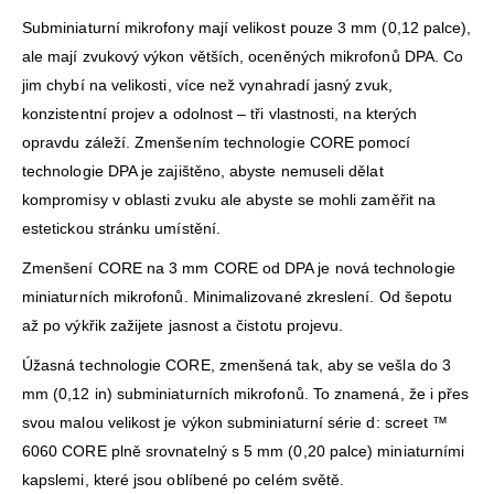
Subminiaturní mikrofony mají velikost pouze 3 mm (0,12 palce),
ale mají zvukový výkon větších, oceněných mikrofonů DPA. Co
jim chybí na velikosti, více než vynahradí jasný zvuk,
konzistentní projev a odolnost – tři vlastnosti, na kterých
opravdu záleží. Zmenšením technologie CORE pomocí
technologie DPA je zajištěno, abyste nemuseli dělat
kompromisy v oblasti zvuku ale abyste se mohli zaměřit na
estetickou stránku umístění.
Zmenšení CORE na 3 mm CORE od DPA je nová technologie
miniaturních mikrofonů. Minimalizované zkreslení. Od šepotu
až po výkřik zažijete jasnost a čistotu projevu.
Úžasná technologie CORE, zmenšená tak, aby se vešla do 3
mm (0,12 in) subminiaturních mikrofonů. To znamená, že i přes
svou malou velikost je výkon subminiaturní série d: screet ™
6060 CORE plně srovnatelný s 5 mm (0,20 palce) miniaturními
kapslemi, které jsou oblíbené po celém světě.