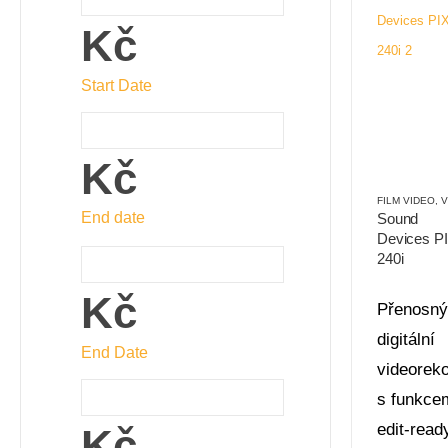
Kč
Start Date
Kč
FILM VIDEO
,
VI
End date
Sound
Devices P
240i
Kč
Přenosný
digitální
End Date
videorek
s funkce
edit-read
Kč