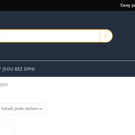
Ceny j
Y JSOU BEZ DPH)
RDER