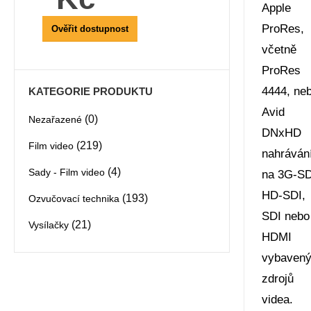
Apple
ProRes,
Ověřit dostupnost
včetně
ProRes
4444, ne
KATEGORIE PRODUKTU
Avid
(0)
Nezařazené
DNxHD
(219)
Film video
nahráván
(4)
Sady - Film video
na 3G-SD
HD-SDI,
(193)
Ozvučovací technika
SDI nebo
(21)
Vysílačky
HDMI
vybaven
zdrojů
videa.