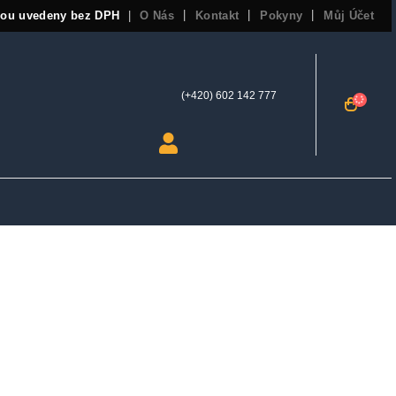
sou uvedeny bez DPH
O Nás
Kontakt
Pokyny
Můj Účet
|
(+420) 602 142 777