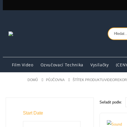
Film Video
Ozvučovací Technika
Vysílačky
(CEN
DOMŮ
PŮJČOVNA
ŠTÍTEK PRODUKTU
VIDEOREKO
Seřadit podle:
Start Date