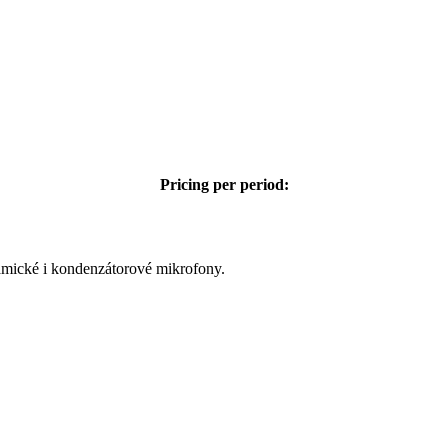
Pricing per period:
amické i kondenzátorové mikrofony.