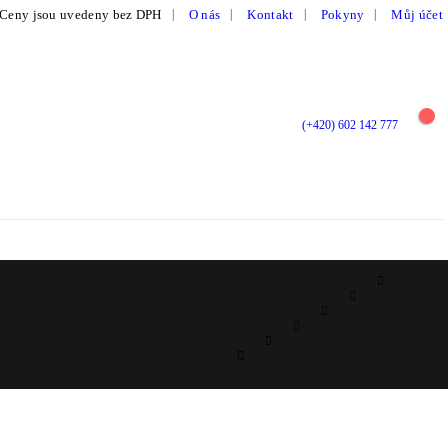
|
Ceny jsou uvedeny bez DPH
O nás
Kontakt
Pokyny
Můj účet
(+420) 602 142 777