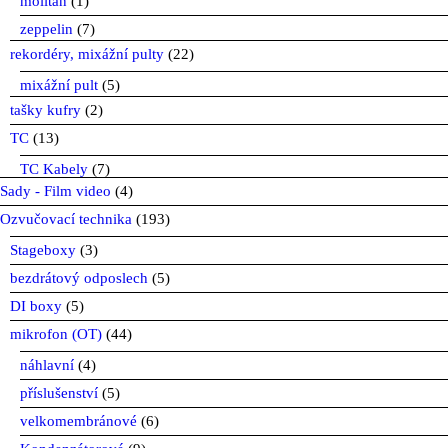
molitan
(1)
zeppelin
(7)
rekordéry, mixážní pulty
(22)
mixážní pult
(5)
tašky kufry
(2)
TC
(13)
TC Kabely
(7)
Sady - Film video
(4)
Ozvučovací technika
(193)
Stageboxy
(3)
bezdrátový odposlech
(5)
DI boxy
(5)
mikrofon (OT)
(44)
náhlavní
(4)
příslušenství
(5)
velkomembránové
(6)