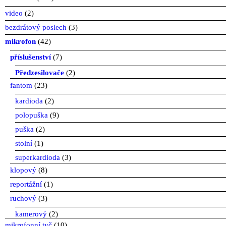
video
(2)
bezdrátový poslech
(3)
mikrofon
(42)
příslušenství
(7)
Předzesilovače
(2)
fantom
(23)
kardioda
(2)
polopuška
(9)
puška
(2)
stolní
(1)
superkardioda
(3)
klopový
(8)
reportážní
(1)
ruchový
(3)
kamerový
(2)
mikrofonní tyč
(10)