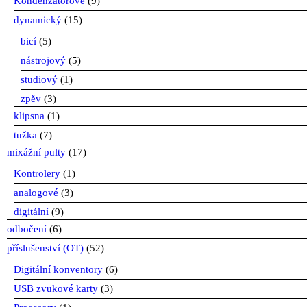
Kondenzátorové
(9)
dynamický
(15)
bicí
(5)
nástrojový
(5)
studiový
(1)
zpěv
(3)
klipsna
(1)
tužka
(7)
mixážní pulty
(17)
Kontrolery
(1)
analogové
(3)
digitální
(9)
odbočení
(6)
příslušenství (OT)
(52)
Digitální konventory
(6)
USB zvukové karty
(3)