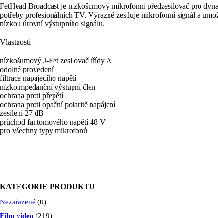
FetHead Broadcast je nízkošumový mikrofonní předzesilovač pro dynam
potřeby profesionálních TV. Výrazně zesiluje mikrofonní signál a umožň
nízkou úrovní výstupního signálu.
Vlastnosti
nízkošumový J-Fet zesilovač třídy A
odolné provedení
filtrace napájecího napětí
nízkoimpedanční výstupní člen
ochrana proti přepětí
ochrana proti opační polaritě napájení
zesílení 27 dB
průchod fantomového napětí 48 V
pro všechny typy mikrofonů
KATEGORIE PRODUKTU
Nezařazené
(0)
Film video
(219)