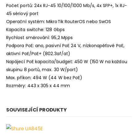
Počet portů: 24x RJ-45 10/100/1000 Mb/s, 4x SFP+, 1x RJ-
45 sériový port
Operační systém: MikroTik RouterOS nebo SwOS
Kapacita switche: 128 Gbps
Rychlost směrování: 95,2 Mpps
Podpora PoE: ano, pasivní PoE 24 V, nízkonapěťové PoE,
aktivní PoE/PoE+ (802.3af/at)
Napájecí PoE kapacita/budget: 450 W (150 W na každou
skupinu 8 portů, max. 30 W/port)
Max. příkon: 494 W (44 W bez PoE)
Rozměry: 443 x 305 x 44 mm
SOUVISEJÍCÍ PRODUKTY