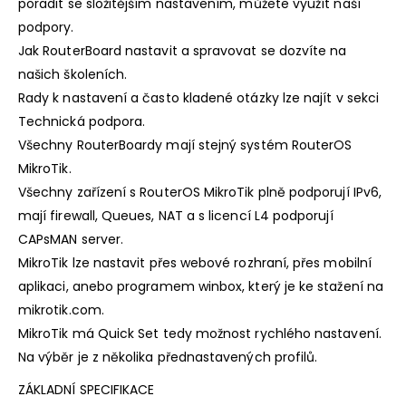
poradit se složitějším nastavením, můžete využít naší
podpory.
Jak RouterBoard nastavit a spravovat se dozvíte na
našich školeních.
Rady k nastavení a často kladené otázky lze najít v sekci
Technická podpora.
Všechny RouterBoardy mají stejný systém RouterOS
MikroTik.
Všechny zařízení s RouterOS MikroTik plně podporují IPv6,
mají firewall, Queues, NAT a s licencí L4 podporují
CAPsMAN server.
MikroTik lze nastavit přes webové rozhraní, přes mobilní
aplikaci, anebo programem winbox, který je ke stažení na
mikrotik.com.
MikroTik má Quick Set tedy možnost rychlého nastavení.
Na výběr je z několika přednastavených profilů.
ZÁKLADNÍ SPECIFIKACE