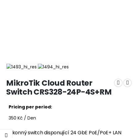
MikroTik Cloud Router
Switch CRS328-24P-4S+RM
Pricing per period:
350
Kč
/ Den
Výkonný switch disponující 24 GbE PoE/PoE+ LAN