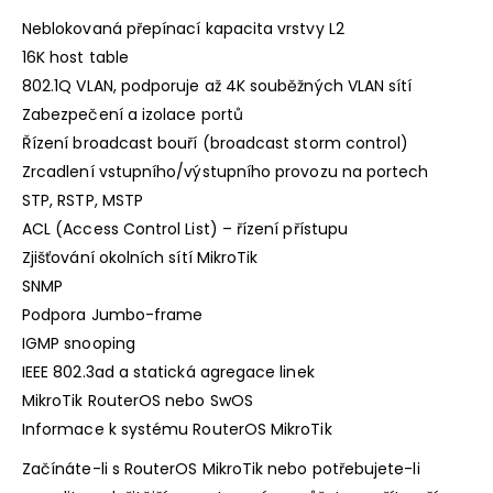
Neblokovaná přepínací kapacita vrstvy L2
16K host table
802.1Q VLAN, podporuje až 4K souběžných VLAN sítí
Zabezpečení a izolace portů
Řízení broadcast bouří (broadcast storm control)
Zrcadlení vstupního/výstupního provozu na portech
STP, RSTP, MSTP
ACL (Access Control List) – řízení přístupu
Zjišťování okolních sítí MikroTik
SNMP
Podpora Jumbo-frame
IGMP snooping
IEEE 802.3ad a statická agregace linek
MikroTik RouterOS nebo SwOS
Informace k systému RouterOS MikroTik
Začínáte-li s RouterOS MikroTik nebo potřebujete-li