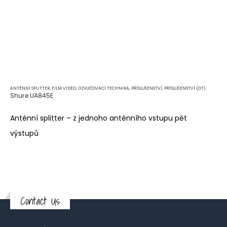
ANTÉNNÍ SPLITTER
,
FILM VIDEO
,
OZVUČOVACÍ TECHNIKA
,
PŘÍSLUŠENSTVÍ
,
PŘÍSLUŠENSTVÍ (OT)
Shure UA845E
Anténní splitter – z jednoho anténního vstupu pět
výstupů
Contact Us