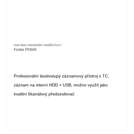
FILM VIDEO
,
REKORDÉRY, MIXÁŽNÍ PULTY
Fostex PD606
Profesionální šestivstupý záznamový přístroj s TC,
záznam na interní HDD + USB, možno využít jako
kvalitní 6kanálový předzesilovač