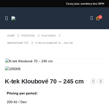
Ceny jsou uvedeny bez DPH
DOMŮ
PŮJČOVNA
FILM VIDEO
MIKROFONNÍ TYČ
K-TEK KLOUBOVÉ 70 – 245 CM
K-tek Kloubové 70 – 245 cm
Pricing per period:
200
Kč
/ Den