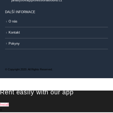
janasysova@professionalsound.cz
DALŠÍ INFORMACE
O nás
Kontakt
Pokyny
© Copyright 2020. All Rights Reserved.
Rent easily with our app
Install
×