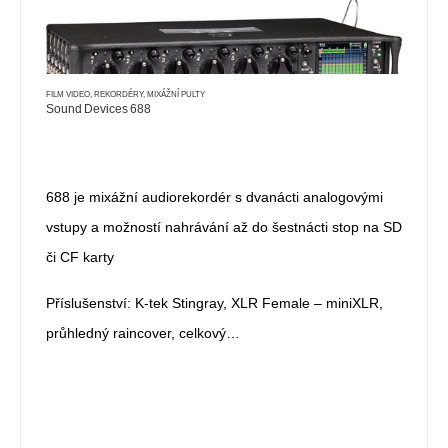
FILM VIDEO
,
REKORDÉRY, MIXÁŽNÍ PULTY
Sound Devices 688
688 je mixážní audiorekordér s dvanácti analogovými
vstupy a možností nahrávání až do šestnácti stop na SD
či CF karty
Příslušenství: K-tek Stingray, XLR Female – miniXLR,
průhledný raincover, celkový…