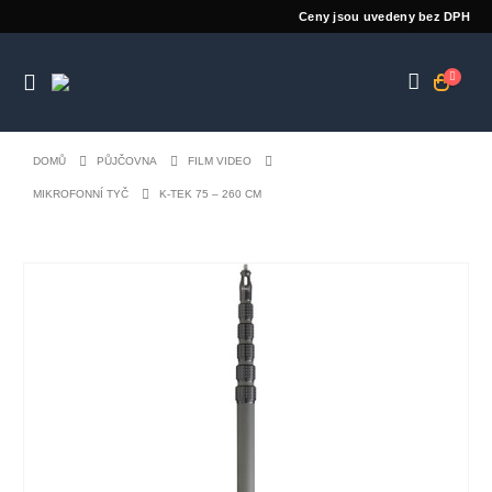
Ceny jsou uvedeny bez DPH
DOMŮ
PŮJČOVNA
FILM VIDEO
MIKROFONNÍ TYČ
K-TEK 75 – 260 CM