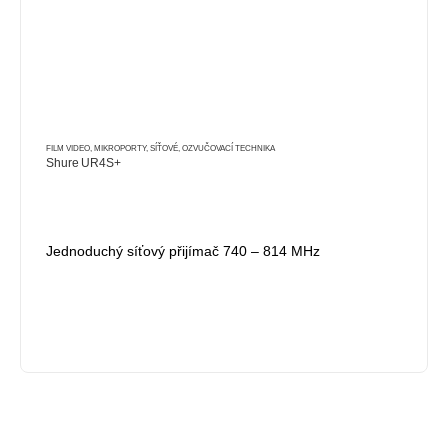
FILM VIDEO
,
MIKROPORTY
,
SÍŤOVÉ
,
OZVUČOVACÍ TECHNIKA
Shure UR4S+
Jednoduchý síťový přijímač 740 – 814 MHz