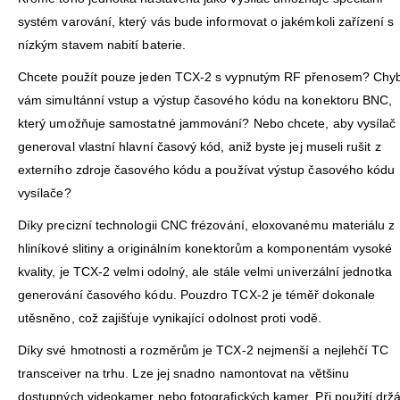
systém varování, který vás bude informovat o jakémkoli zařízení s
nízkým stavem nabití baterie.
Chcete použít pouze jeden TCX-2 s vypnutým RF přenosem? Chy
vám simultánní vstup a výstup časového kódu na konektoru BNC,
který umožňuje samostatné jammování? Nebo chcete, aby vysílač
generoval vlastní hlavní časový kód, aniž byste jej museli rušit z
externího zdroje časového kódu a používat výstup časového kódu
vysílače?
Díky precizní technologii CNC frézování, eloxovanému materiálu z
hliníkové slitiny a originálním konektorům a komponentám vysoké
kvality, je TCX-2 velmi odolný, ale stále velmi univerzální jednotka
generování časového kódu. Pouzdro TCX-2 je téměř dokonale
utěsněno, což zajišťuje vynikající odolnost proti vodě.
Díky své hmotnosti a rozměrům je TCX-2 nejmenší a nejlehčí TC
transceiver na trhu. Lze jej snadno namontovat na většinu
dostupných videokamer nebo fotografických kamer. Při použití drž