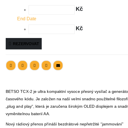
Kč
End Date
Kč
REZERVOVAT
BETSO TCX-2 je ultra kompaktní vysoce přesný vysílač a generáto
časového kódu. Je založen na naší velmi snadno použitelné filozofi
„plug and play“, která je zaručena širokým OLED displejem a snad
vyměnitelnou baterií AA.
Nový rádiový přenos přináší bezdrátové nepřetržité “jammování”