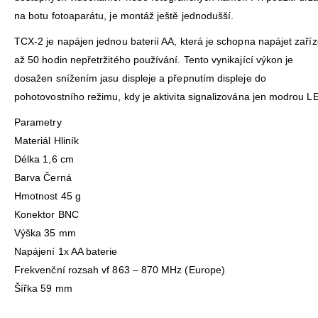
na botu fotoaparátu, je montáž ještě jednodušší.
TCX-2 je napájen jednou baterií AA, která je schopna napájet zaříz
až 50 hodin nepřetržitého používání. Tento vynikající výkon je
dosažen snížením jasu displeje a přepnutím displeje do
pohotovostního režimu, kdy je aktivita signalizována jen modrou L
Parametry
Materiál Hliník
Délka 1,6 cm
Barva Černá
Hmotnost 45 g
Konektor BNC
Výška 35 mm
Napájení 1x AA baterie
Frekvenční rozsah vf 863 – 870 MHz (Europe)
Šířka 59 mm