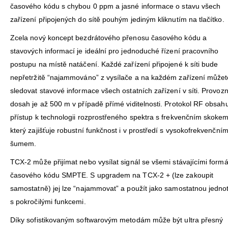
časového kódu s chybou 0 ppm a jasné informace o stavu všech
zařízení připojených do sítě pouhým jediným kliknutím na tlačítko.
Zcela nový koncept bezdrátového přenosu časového kódu a
stavových informací je ideální pro jednoduché řízení pracovního
postupu na místě natáčení. Každé zařízení připojené k síti bude
nepřetržitě “najammováno” z vysílače a na každém zařízení můžet
sledovat stavové informace všech ostatních zařízení v síti. Provozn
dosah je až 500 m v případě přímé viditelnosti. Protokol RF obsah
přístup k technologii rozprostřeného spektra s frekvenčním skokem
který zajišťuje robustní funkčnost i v prostředí s vysokofrekvenční
šumem.
TCX-2 může přijímat nebo vysílat signál se všemi stávajícími formá
časového kódu SMPTE. S upgradem na TCX-2 + (lze zakoupit
samostatně) jej lze “najammovat” a použít jako samostatnou jedno
s pokročilými funkcemi.
Díky sofistikovaným softwarovým metodám může být ultra přesný