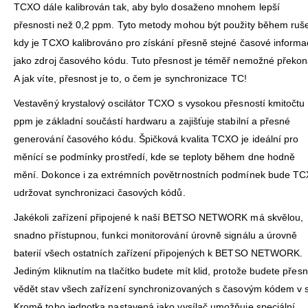
TCXO dále kalibrován tak, aby bylo dosaženo mnohem lepší
přesnosti než 0,2 ppm. Tyto metody mohou být použity během ruše
kdy je TCXO kalibrováno pro získání přesně stejné časové inform
jako zdroj časového kódu. Tuto přesnost je téměř nemožné překon
A jak víte, přesnost je to, o čem je synchronizace TC!
Vestavěný krystalový oscilátor TCXO s vysokou přesností kmitočtu
ppm je základní součástí hardwaru a zajišťuje stabilní a přesné
generování časového kódu. Špičková kvalita TCXO je ideální pro
měnící se podmínky prostředí, kde se teploty během dne hodně
mění. Dokonce i za extrémních povětrnostních podmínek bude TC
udržovat synchronizaci časových kódů.
Jakékoli zařízení připojené k naší BETSO NETWORK má skvělou,
snadno přístupnou, funkci monitorování úrovně signálu a úrovně
baterií všech ostatních zařízení připojených k BETSO NETWORK.
Jediným kliknutím na tlačítko budete mít klid, protože budete přes
vědět stav všech zařízení synchronizovaných s časovým kódem v sí
Kromě toho jednotka nastavená jako vysílač umožňuje speciální