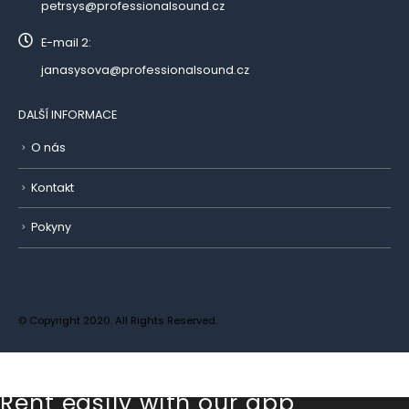
petrsys@professionalsound.cz
E-mail 2:
janasysova@professionalsound.cz
DALŠÍ INFORMACE
O nás
Kontakt
Pokyny
© Copyright 2020. All Rights Reserved.
Rent easily with our app