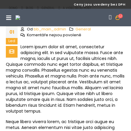
Ceny jsou uvedeny bez DPH
DOMŮ
BLOG
GENERAL
A VIDEO BLOG POST
Od
bb_main_admin
General
01
Komentáře nejsou povolené
Led
Lorem ipsum dolor sit amet, consectetur
adipiscing elit. In sed vulputate massa. Fusce ante
magna, iaculis ut purus ut, facilisis ultrices nibh.
Quisque commodo nunc eget tortor dapibus, et tristique
magna convallis. Phasellus egestas nunc eu venenatis
vehicula. Phasellus et magna nulla. Proin ante nunc, mollis
a lectus ac, volutpat placerat ante. Vestibulum sit amet
magna sit amet nunc faucibus mollis. Aliquam vel lacinia
purus, id tristique ipsum. Quisque vitae nibh ut libero
vulputate ornare quis in risus. Nam sodales justo orci, a
bibendum risus tincidunt id. Etiam hendrerit, metus in
volutpat tempus.
Neque libero viverra lorem, ac tristique orci augue eu
metus. Aenean elementum nisi vitae justo adipiscing