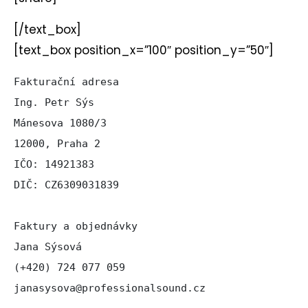
[/text_box]
[text_box position_x=”100″ position_y=”50″]
Fakturační adresa

Ing. Petr Sýs

Mánesova 1080/3

12000, Praha 2

IČO: 14921383

DIČ: CZ6309031839

Faktury a objednávky

Jana Sýsová

(+420) 724 077 059

janasysova@professionalsound.cz
