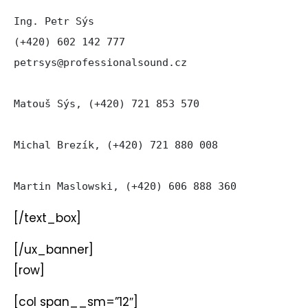
Ing. Petr Sýs

(+420) 602 142 777

petrsys@professionalsound.cz

Matouš Sýs, (+420) 721 853 570

Michal Brezík, (+420) 721 880 008

Martin Maslowski, (+420) 606 888 360
[/text_box]
[/ux_banner]
[row]
[col span__sm=”12″]