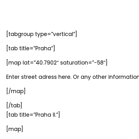
[tabgroup type=”vertical”]
[tab title=”Praha”]
[map lat=”40.7902″ saturation=”-58″]
Enter street adress here. Or any other informatio
[/map]
[/tab]
[tab title=”Praha II.”]
[map]