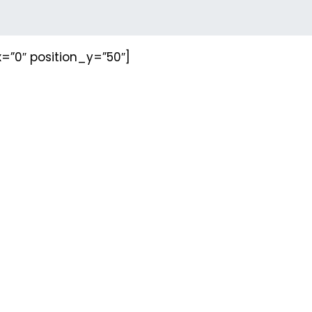
=”0″ position_y=”50″]