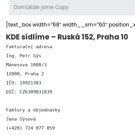
Domů
Kde jsme Copy
[text_box width=”68″ width__sm=”60″ position_x
KDE sídlíme – Ruská 152, Praha 10
Fakturační adresa

Ing. Petr Sýs

Mánesova 1080/3

12000, Praha 2

IČO: 14921383

DIČ: CZ6309031839

Faktury a objednávky

Jana Sýsová

(+420) 724 077 059
