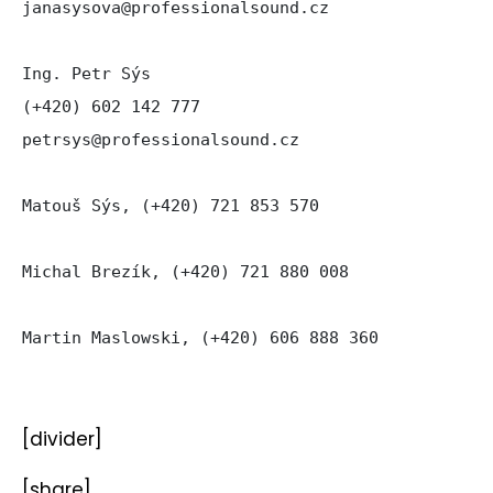
janasysova@professionalsound.cz

Ing. Petr Sýs

(+420) 602 142 777

petrsys@professionalsound.cz

Matouš Sýs, (+420) 721 853 570

Michal Brezík, (+420) 721 880 008

Martin Maslowski, (+420) 606 888 360
[divider]
[share]